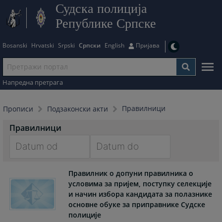
Судска полиција
Републике Српске
Bosanski
Hrvatski
Srpski
Српски
English
Пријава
Напредна претрага
Правилници
Прописи
Подзаконски акти
Правилници
Navigate
Navigate
Правилник о допуни правилника о
forward
forward
условима за пријем, поступку селекције
to
to
и начин избора кандидата за полазнике
interact
interact
основне обуке за приправнике Судске
with
with
полиције
the
the