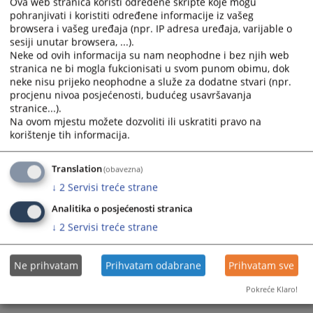
Ova web stranica koristi određene skripte koje mogu
calendar
calendar
pohranjivati i koristiti određene informacije iz vašeg
and
and
browsera i vašeg uređaja (npr. IP adresa uređaja, varijable o
select
select
sesiji unutar browsera, ...).
a
a
Neke od ovih informacija su nam neophodne i bez njih web
stranica ne bi mogla fukcionisati u svom punom obimu, dok
date.
date.
neke nisu prijeko neophodne a služe za dodatne stvari (npr.
Press
Press
procjenu nivoa posjećenosti, budućeg usavršavanja
the
the
stranice...).
question
question
Na ovom mjestu možete dozvoliti ili uskratiti pravo na
Trenutno nema vijesti
mark
mark
korištenje tih informacija.
key
key
to
to
Translation
(obavezna)
get
get
↓
2
Servisi treće strane
the
the
keyboard
keyboard
Analitika o posjećenosti stranica
shortcuts
shortcuts
↓
2
Servisi treće strane
for
for
changing
changing
Ne prihvatam
Prihvatam odabrane
Prihvatam sve
dates.
dates.
Pokreće Klaro!