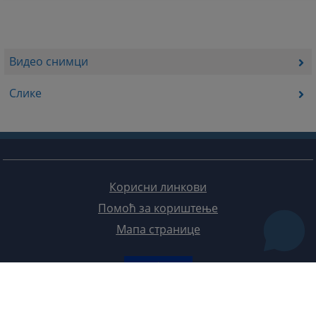
Видео снимци
Слике
Корисни линкови
Помоћ за кориштење
Мапа странице
Редизајн веб странице финансирала је Европска унија. Искључиво је одговоран за његов садржај