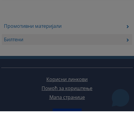
Промотивни материјали
Билтени
Корисни линкови
Помоћ за кориштење
Мапа странице
Редизајн веб странице финансирала је Европска унија. Искључиво је одговоран за његов садржај