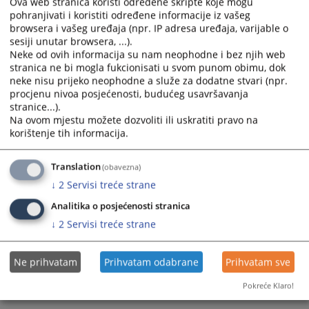
Ova web stranica koristi određene skripte koje mogu
pohranjivati i koristiti određene informacije iz vašeg
browsera i vašeg uređaja (npr. IP adresa uređaja, varijable o
sesiji unutar browsera, ...).
Neke od ovih informacija su nam neophodne i bez njih web
stranica ne bi mogla fukcionisati u svom punom obimu, dok
neke nisu prijeko neophodne a služe za dodatne stvari (npr.
procjenu nivoa posjećenosti, budućeg usavršavanja
Trenutno nema vijesti
stranice...).
Na ovom mjestu možete dozvoliti ili uskratiti pravo na
korištenje tih informacija.
Translation
(obavezna)
↓
2
Servisi treće strane
Analitika o posjećenosti stranica
↓
2
Servisi treće strane
Ne prihvatam
Prihvatam odabrane
Prihvatam sve
Pokreće Klaro!