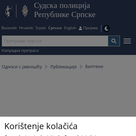
Судска полиција
Републике Српске
Bosanski
Hrvatski
Srpski
Српски
English
Пријава
Напредна претрага
Билтени
Односи с јавношћу
Публикације
Korištenje kolačića