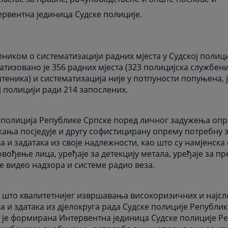
тервентна јединица Судске полиције.
ником о систематизацији радних мјеста у Судској полици
атизовано је 356 радних мјеста (323 полицијска службени
теника) и систематизација није у потпуности попуњена, ј
ј полицији ради 214 запослених.
 полиција Републике Српске поред личног задужења опр
ања посједује и другу софистицирану опрему потребну
а и задатака из своје надлежности, као што су намјенск
овођење лица, уређаје за детекцију метала, уређаје за пр
е видео надзора и системе радио веза.
 што квалитетнијег извршавања високоризичних и најс
а и здатака из дјелокруга рада Судске полиције Републик
 је формирана Интервентна јединица Судске полиције Ре