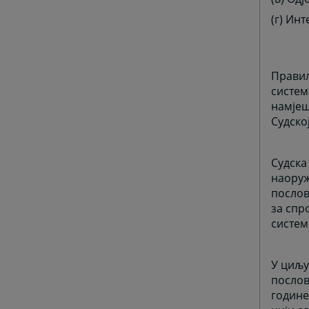
(г) Ин
Правил
систем
намјеш
Судско
Судска
наоруж
послов
за спр
систем
У циљу
послов
године