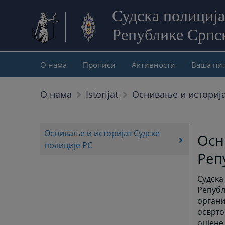
Судска полиција
Републике Српс
О нама
Прописи
Активности
Ваша пи
Оснивање и историја
О нама
Istorijat
Оснивање и историјат Судске
Осн
полиције РС
Реп
Судска
Републ
органи
осврто
оцјене