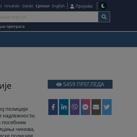
i
Hrvatski
Srpski
Српски
English
Пријава
на претрага
ије
5459
ПРЕГЛЕДА
ој полицији
е надлежности,
са посебним
тицања чинова,
удске полиције