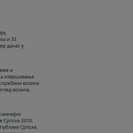
ји,
ка и 33
ер данас у
еме и
 за извршавање
а службена возила
еглед возила,
ложенијих
е Српске 2010.
публике Српске,