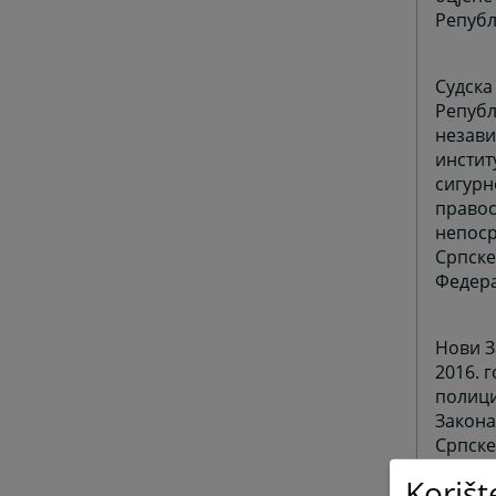
Републ
Судска
Републ
незави
инстит
сигурн
правос
непоср
Српске
Федера
Нови З
2016. 
полици
Закона
Српске
Korišt