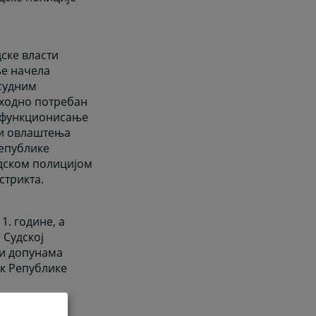
дске власти
ње начела
судним
пходно потребан
о функционисање
 и овлаштења
епублике
удском полицијом
стрикта.
1. године, а
 Судској
 и допунама
ик Републике