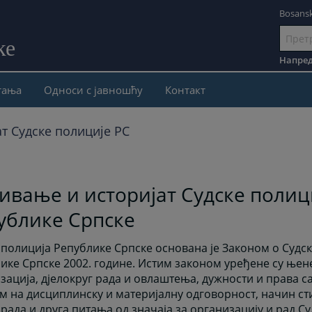
Bosansk
ке
Иди
на
Напред
садржај
тања
Односи с јавношћу
Контакт
т Судске полиције РС
ивање и историјат Судске полиц
ублике Српске
 полиција Републике Српске основана је Законом о Судск
ике Српске 2002. године. Истим законом уређене су њен
зација, дјелокруг рада и овлаштења, дужности и права 
м на дисциплинску и материјалну одговорност, начин с
 рада и друга питања од значаја за организацију и рад С