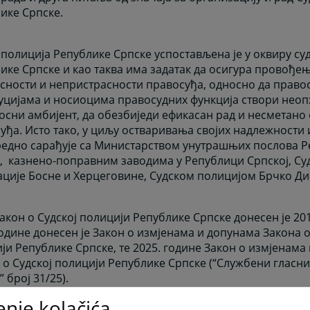
ике Српске.
 полиција Републике Српске успостављена је у оквиру су
ике Српске и као таква има задатак да осигура провође
сности и непристрасности правосуђа, односно да право
уцијама и носиоцима правосудних функција створи нео
осни амбијент, да обезбиједи ефикасан рад и несметан
уђа. Исто тако, у циљу остваривања својих надлежности
едно сарађује са Министарством унутрашњих послова Р
,
казнено-поправним заводима у Републици Српској, С
ције Босне и Херцеговине, Судском полицијом Брчко Ди
акон о Судској полицији Републике Српске донесен је 201
године донесен је Закон о измјенама и допунама Закона о
ји Републике Српске, те 2025. године Закон о измјенама
 о Судској полицији Републике Српске (“Службени гласн
” број 31/25).
enje kolačića