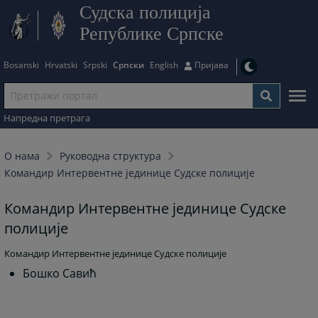
Судска полиција
Републике Српске
Bosanski
Hrvatski
Srpski
Српски
English
Пријава
Напредна претрага
О нама
Руководна структура
Командир Интервентне јединице Судске полиције
Командир Интервентне јединице Судске
полиције
Командир Интервентне јединице Судске полиције
Бошко Савић