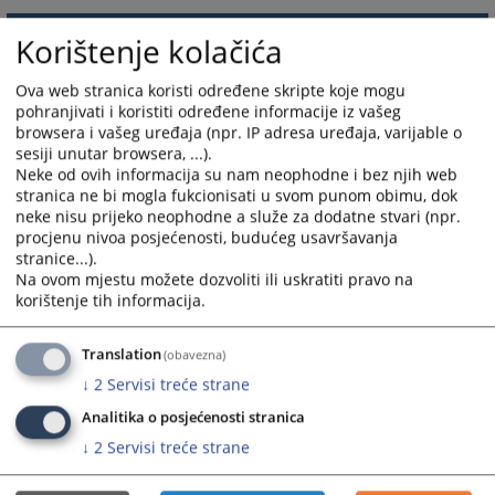
3689
ПРЕГЛЕДА
Korištenje kolačića
Ova web stranica koristi određene skripte koje mogu
pohranjivati i koristiti određene informacije iz vašeg
browsera i vašeg uređaja (npr. IP adresa uređaja, varijable o
sesiji unutar browsera, ...).
Neke od ovih informacija su nam neophodne i bez njih web
stranica ne bi mogla fukcionisati u svom punom obimu, dok
neke nisu prijeko neophodne a služe za dodatne stvari (npr.
procjenu nivoa posjećenosti, budućeg usavršavanja
stranice...).
Na ovom mjestu možete dozvoliti ili uskratiti pravo na
korištenje tih informacija.
Translation
(obavezna)
↓
2
Servisi treće strane
Analitika o posjećenosti stranica
↓
2
Servisi treće strane