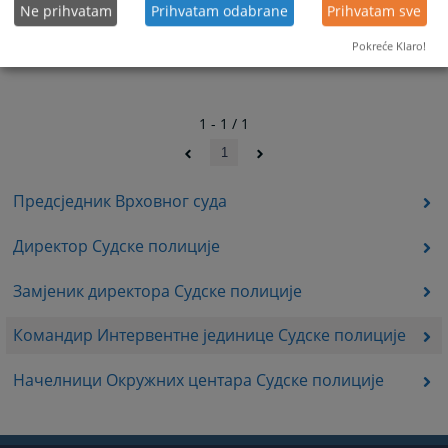
Ne prihvatam
Prihvatam odabrane
Prihvatam sve
Pokreće Klaro!
1 - 1 / 1
1
Предсједник Врховног суда
Директор Судске полиције
Замјеник директора Судске полиције
Командир Интервентне јединице Судске полиције
Начелници Окружних центара Судске полиције