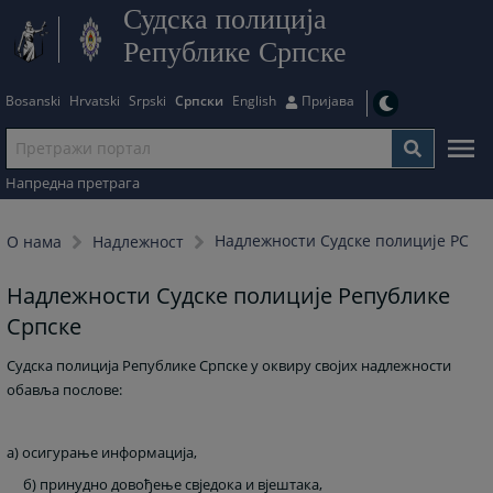
Судска полиција
Републике Српске
Bosanski
Hrvatski
Srpski
Српски
English
Пријава
Напредна претрага
Надлежности Судске полиције РС
О нама
Надлежност
Надлежности Судске полиције Републике
Српске
Судска полиција Републике Српске у оквиру својих надлежности
обавља послове:
а) осигурање информација,
б)
принудно довођење свједока и вјештака,