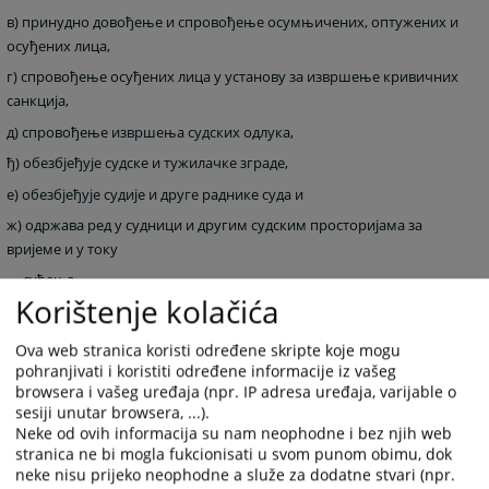
в) принудно довођење и спровођење осумњичених, оптужених и
осуђених лица,
г) спровођење осуђених лица у установу за извршење кривичних
санкција,
д) спровођење извршења судских одлука,
ђ) обезбјеђује судске и тужилачке зграде,
е) обезбјеђује судије и друге раднике суда и
ж) одржава ред у судници и другим судским просторијама за
вријеме и у току
суђења.
Korištenje kolačića
Судска полиција Републике Српске послове и задатке из своје
Ova web stranica koristi određene skripte koje mogu
надлежности извршава за:
pohranjivati i koristiti određene informacije iz vašeg
browsera i vašeg uređaja (npr. IP adresa uređaja, varijable o
sesiji unutar browsera, ...).
Врховни суд Републике Српске,
Neke od ovih informacija su nam neophodne i bez njih web
stranica ne bi mogla fukcionisati u svom punom obimu, dok
окружне судове Републике Српске,
neke nisu prijeko neophodne a služe za dodatne stvari (npr.