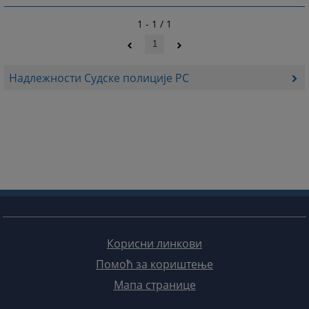
1 - 1 / 1
1
Надлежности Судске полиције РС
Корисни линкови
Помоћ за кориштење
Мапа странице