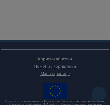
Корисни линкови
Помоћ за кориштење
Мапа странице
Редизајн веб странице финансирала је Европска унија. Искључиво је одговоран за његов садржај
Високи судски и тужилачки савијет БиХ такођер не одражава нужно ставове Европске уније.