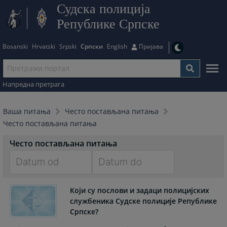
Судска полиција
Републике Српске
Bosanski
Hrvatski
Srpski
Српски
English
Пријава
Напредна претрага
Ваша питања
Често постављана питања
Често постављана питања
Често постављана питања
Navigate
Navigate
forward
forward
Који су послови и задаци полицијских
службеника Судске полиције Републике
to
to
Српске?
interact
interact
with
with