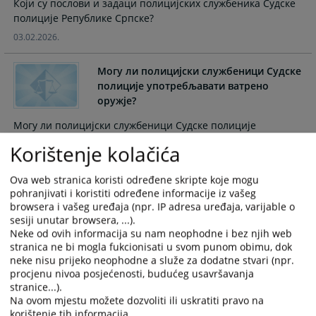
Који су послови и задаци полицијских службеника Судске
the
the
полиције Републике Српске?
calendar
calendar
03.02.2026.
and
and
select
select
Могу ли полицијски службеници Судске
a
a
полиције употребљавати ватрено
date.
date.
оружје?
Press
Press
the
the
Могу ли полицијски службеници Судске полиције
question
question
употребљавати ватрено оружје?
Korištenje kolačića
mark
mark
03.02.2026.
key
key
Ova web stranica koristi određene skripte koje mogu
to
to
На који начин се може поднијети
pohranjivati i koristiti određene informacije iz vašeg
get
get
browsera i vašeg uređaja (npr. IP adresa uređaja, varijable o
притужба на рад полицијског
the
the
sesiji unutar browsera, ...).
службеника Судске полиције?
keyboard
keyboard
Neke od ovih informacija su nam neophodne i bez njih web
shortcuts
shortcuts
stranica ne bi mogla fukcionisati u svom punom obimu, dok
На који начин се може поднијети притужба на рад
for
for
neke nisu prijeko neophodne a služe za dodatne stvari (npr.
полицијског службеника Судске полиције?
procjenu nivoa posjećenosti, budućeg usavršavanja
changing
changing
03.02.2026.
stranice...).
dates.
dates.
Na ovom mjestu možete dozvoliti ili uskratiti pravo na
Могу ли грађани тражити од
korištenje tih informacija.