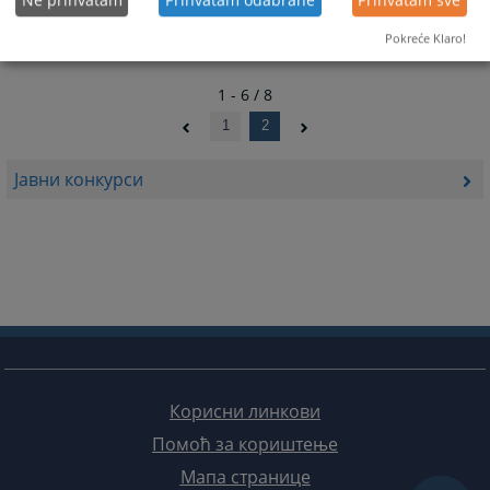
Ne prihvatam
Prihvatam odabrane
Prihvatam sve
Pokreće Klaro!
1 - 6 / 8
1
2
Јавни конкурси
Корисни линкови
Помоћ за кориштење
Мапа странице