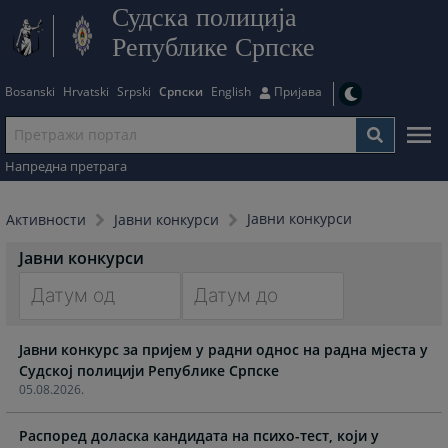
Судска полиција
Републике Српске
Bosanski
Hrvatski
Srpski
Српски
English
Пријава
Напредна претрага
Јавни конкурси
Активности
Јавни конкурси
Јавни конкурси
Navigate
Navigate
Јавни конкурс за пријем у радни однос на радна мјеста у
forward
forward
Судској полицији Републике Српске
to
to
05.08.2026.
interact
interact
with
with
Распоред доласка кандидата на психо-тест, који у
the
the