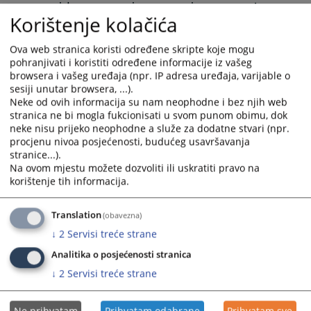
тренутној фази селекције испуњавају услове по Јавном
calendar
calendar
Korištenje kolačića
конкурсу број СУ-СП-390/26
and
and
09.06.2026.
select
select
Ova web stranica koristi određene skripte koje mogu
a
a
pohranjivati i koristiti određene informacije iz vašeg
Листа кандидата који не испуњавају услове по Јавном
date.
date.
browsera i vašeg uređaja (npr. IP adresa uređaja, varijable o
конкурсу број СУ-СП-390/26 од 15.05.2026. године
Press
Press
sesiji unutar browsera, ...).
09.06.2026.
the
the
Neke od ovih informacija su nam neophodne i bez njih web
question
question
stranica ne bi mogla fukcionisati u svom punom obimu, dok
Тест опште информисаности за кандидате за полазнике
neke nisu prijeko neophodne a služe za dodatne stvari (npr.
mark
mark
основне обуке за приправнике Судске полиције
procjenu nivoa posjećenosti, budućeg usavršavanja
key
key
stranice...).
Републике Српске
to
to
Na ovom mjestu možete dozvoliti ili uskratiti pravo na
08.06.2026.
get
get
korištenje tih informacija.
the
the
ОБАВЈЕШТЕЊЕ О УТВРЂЕНОЈ РАНГ ЛИСТИ КАНДИДАТА
keyboard
keyboard
ПО КОНКУРСУ, БРОЈ СУ-СП-282/26 ОД 27.03.2026. ГОДИНЕ
Translation
(obavezna)
shortcuts
shortcuts
27.04.2026.
↓
2
Servisi treće strane
for
for
changing
changing
Analitika o posjećenosti stranica
ОБАВЈЕШТЕЊЕ О УТВРЂЕНОЈ РАНГ ЛИСТИ КАНДИДАТА
dates.
dates.
↓
2
Servisi treće strane
12.12.2025.