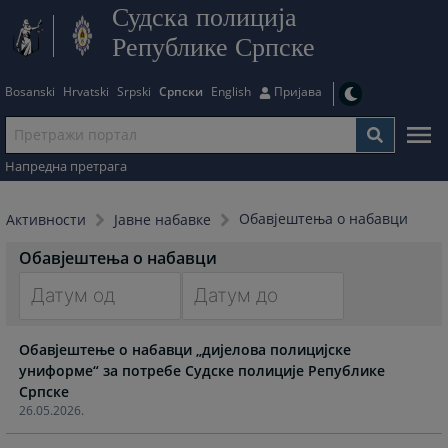
Судска полиција
Републике Српске
Bosanski
Hrvatski
Srpski
Српски
English
Пријава
Напредна претрага
Обавјештења о набавци
Активности
Јавне набавке
Обавјештења о набавци
Navigate
Navigate
Обавјештење о набавци „дијелова полицијске
forward
forward
униформе“ за потребе Судске полиције Републике
to
to
Српске
interact
interact
26.05.2026.
with
with
the
the