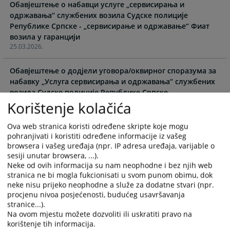
Обавјештење о набавци услуге „сервисирања и
calendar
calendar
одржавања“ службених возила Судске полиције
and
and
Републике Српске - „сервисирање и одржавање“ Фиат
select
select
возила у гаранцији
a
a
25.03.2026.
date.
date.
Press
Press
Обавјештење о додјели уговора/оквирног споразума за
the
the
набавку „Услуга сервисирања и одржавања“ службених
question
question
возила Судске полиције Републике Српске
mark
mark
17.02.2026.
Korištenje kolačića
key
key
to
to
Обавјештење о поништењу поступка набавке „Услуга
Ova web stranica koristi određene skripte koje mogu
get
get
pohranjivati i koristiti određene informacije iz vašeg
сервисирања и одржавања“ службених возила Судске
the
the
browsera i vašeg uređaja (npr. IP adresa uređaja, varijable o
полиције Републике Српске за ЛОТ 3
keyboard
keyboard
sesiji unutar browsera, ...).
17.02.2026.
shortcuts
shortcuts
Neke od ovih informacija su nam neophodne i bez njih web
stranica ne bi mogla fukcionisati u svom punom obimu, dok
for
for
Обавјештење о додијели уговора за набавку „Погонског
neke nisu prijeko neophodne a služe za dodatne stvari (npr.
changing
changing
моторног горива“ за потребе Судске полиције
procjenu nivoa posjećenosti, budućeg usavršavanja
dates.
dates.
Републике Српске
stranice...).
21.01.2026.
Na ovom mjestu možete dozvoliti ili uskratiti pravo na
korištenje tih informacija.