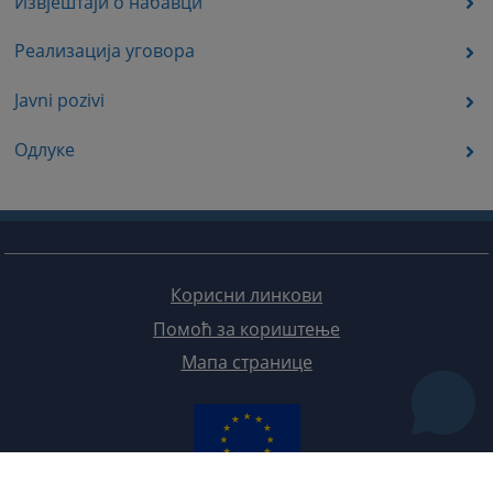
Извјештаји о набавци
Реализација уговора
Javni pozivi
Одлуке
Корисни линкови
Помоћ за кориштење
Мапа странице
Редизајн веб странице финансирала је Европска унија. Искључиво је одговоран за његов садржај