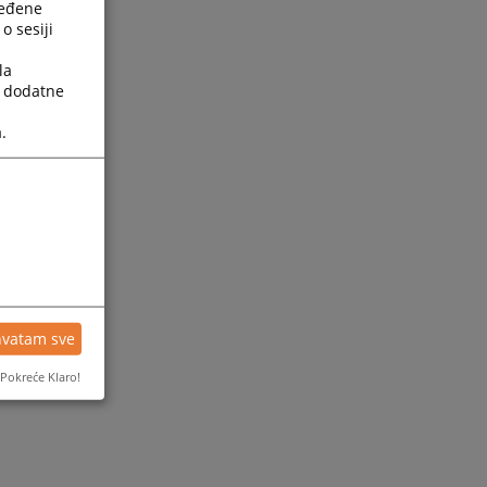
ređene
o sesiji
la
a dodatne
.
hvatam sve
Pokreće Klaro!