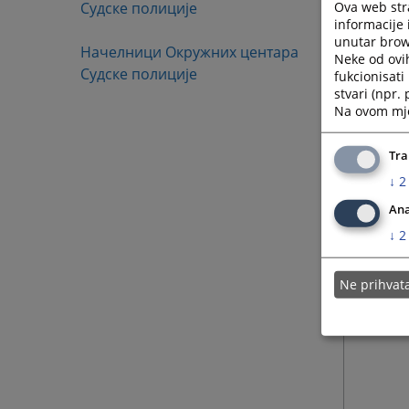
Ova web stra
Судске полиције
informacije 
unutar brows
Начелници Окружних центара
Neke od ovi
Судске полиције
fukcionisat
stvari (npr.
Na ovom mjes
Tra
↓
2
Ana
↓
2
Ne prihva