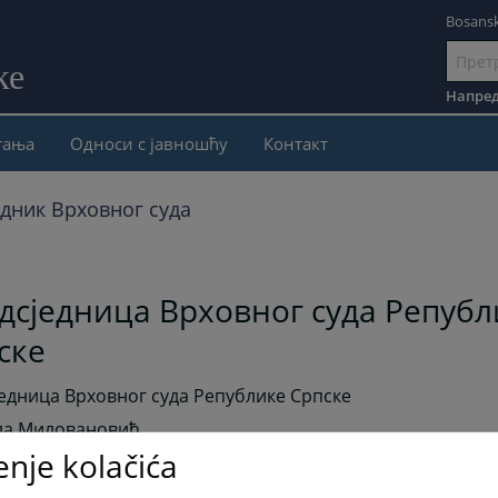
Bosansk
ке
Иди
на
Напред
садржај
тања
Односи с јавношћу
Контакт
дник Врховног суда
дсједница Врховног суда Републ
ске
едница Врховног суда Републике Српске
ла Миловановић
enje kolačića