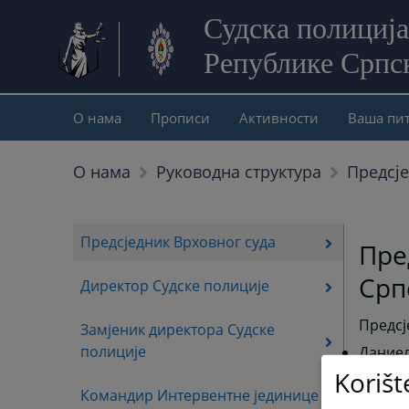
Судска полиција
Републике Српс
О нама
Прописи
Активности
Ваша пи
Предсје
О нама
Руководна структура
Предсједник Врховног суда
Пре
Срп
Директор Судске полиције
Предсј
Замјеник директора Судске
полиције
Дание
Korišt
Командир Интервентне јединице