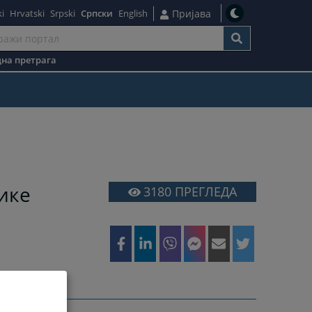
i
Hrvatski
Srpski
Српски
English
Пријава
на претрага
ике
3180
ПРЕГЛЕДА