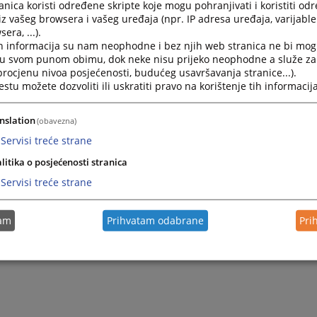
nica koristi određene skripte koje mogu pohranjivati i koristiti od
iz vašeg browsera i vašeg uređaja (npr. IP adresa uređaja, varijable 
era, ...).
h informacija su nam neophodne i bez njih web stranica ne bi mog
i u svom punom obimu, dok neke nisu prijeko neophodne a služe z
 procjenu nivoa posjećenosti, budućeg usavršavanja stranice...).
tu možete dozvoliti ili uskratiti pravo na korištenje tih informacija
nslation
(obavezna)
Servisi treće strane
litika o posjećenosti stranica
Servisi treće strane
tam
Prihvatam odabrane
Pri