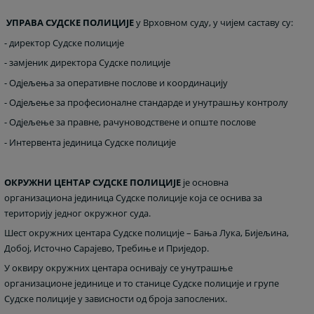
УПРАВА СУДСКЕ ПОЛИЦИЈЕ
у Врховном суду, у чијем саставу су:
- директор Судске полиције
- замјеник директора Судске полиције
- Одјељења за оперативне послове и координацију
- Одјељење за професионалне стандарде и унутрашњу контролу
- Одјељење за правне, рачуноводствене и опште послове
- Интервента јединица Судске полиције
ОКРУЖНИ ЦЕНТАР СУДСКЕ ПОЛИЦИЈЕ
је основна
организациона јединица Судске полиције која се оснива за
територију једног окружног суда.
Шест окружних центара Судске полиције – Бања Лука, Бијељина,
Добој, Источно Сарајево, Требиње и Приједор
.
У оквиру окружних центара оснивају се унутрашње
организационе јединице и то станице Судске полиције и групе
Судске полиције у зависности од броја запослених.