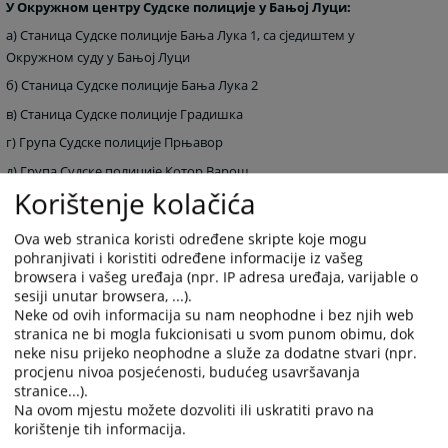
У Окружном центру Судске полиције у Бањој Луци:
а) Станица Судске полиције Бања Лука 1, са сједиштем у
Окружном суду у Бањој Луци
б) Станица Судске полиције Бања Лука 2
в) Станица Судске полиције Градишка
г) Група Судске полиције Прњавор
д) Група Судске полиције Котор Варош
Korištenje kolačića
ђ) Група Судске полиције Мркоњић Град
У Окружном центру Судске полиције у Добоју:
Ova web stranica koristi određene skripte koje mogu
а) Станица Судске полиције Добој, са сједиштем у Окружном суду
pohranjivati i koristiti određene informacije iz vašeg
browsera i vašeg uređaja (npr. IP adresa uređaja, varijable o
у Добоју
sesiji unutar browsera, ...).
б) Станица Судске полиције Модрича
Neke od ovih informacija su nam neophodne i bez njih web
stranica ne bi mogla fukcionisati u svom punom obimu, dok
в) Група Судске полиције Теслић
neke nisu prijeko neophodne a služe za dodatne stvari (npr.
г) Група Судске полиције Дервента
procjenu nivoa posjećenosti, budućeg usavršavanja
stranice...).
д) Група Судске полиције Шамац
Na ovom mjestu možete dozvoliti ili uskratiti pravo na
У Окружном центру Судске полиције у Бијељини:
korištenje tih informacija.