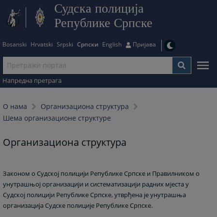
Судска полиција
Републике Српске
Bosanski
Hrvatski
Srpski
Српски
English
Пријава
Напредна претрага
О нама
Организациона структура
Шема организационе структуре
Организациона структура
Законом о Судској полицији Републике Српске и Правилником о
унутрашњој организацији и систематизацији радних мјеста у
Судској полицији Републике Српске, утврђена је унутрашња
организација Судске полиције Републике Српске.