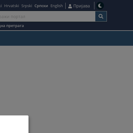
i
Hrvatski
Srpski
Српски
English
Пријава
на претрага