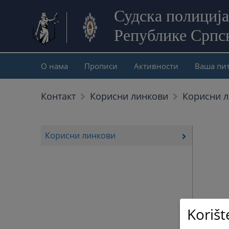
Судска полиција
Републике Српс
О нама
Прописи
Активности
Ваша пи
Корисни 
Контакт
Корисни линкови
Корисни линкови
Korišt