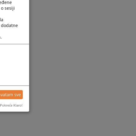
ređene
o sesiji
la
a dodatne
.
ijesti
hvatam sve
Pokreće Klaro!