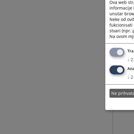
Ova web stra
informacije 
unutar brows
Neke od ovi
fukcionisat
stvari (npr.
Na ovom mjes
Tra
↓
2
Ana
↓
2
Ne prihva