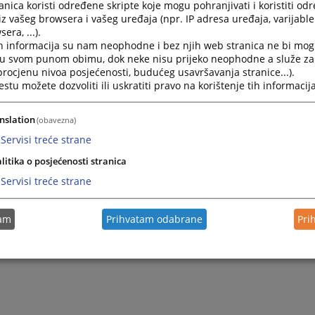
nica koristi određene skripte koje mogu pohranjivati i koristiti od
iz vašeg browsera i vašeg uređaja (npr. IP adresa uređaja, varijable 
era, ...).
h informacija su nam neophodne i bez njih web stranica ne bi mog
i u svom punom obimu, dok neke nisu prijeko neophodne a služe z
 procjenu nivoa posjećenosti, budućeg usavršavanja stranice...).
tu možete dozvoliti ili uskratiti pravo na korištenje tih informacija
nslation
(obavezna)
Servisi treće strane
Trenutno nema v
litika o posjećenosti stranica
Servisi treće strane
tam
Prihvatam odabrane
Pri