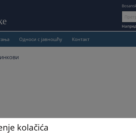
Bosansk
ке
Иди
на
Напред
садржај
тања
Односи с јавношћу
Контакт
линкови
enje kolačića