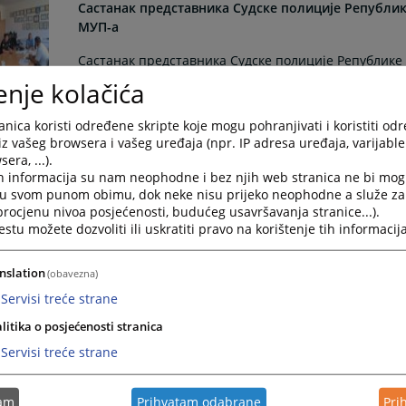
Састанак представника Судске полиције Републик
МУП-а
Састанак представника Судске полиције Републике
а
enje kolačića
03.07.2026.
nica koristi određene skripte koje mogu pohranjivati i koristiti od
iz vašeg browsera i vašeg uređaja (npr. IP adresa uređaja, varijable 
Коначна листа успјешности кандидата на основу Ја
era, ...).
године
h informacija su nam neophodne i bez njih web stranica ne bi mog
i u svom punom obimu, dok neke nisu prijeko neophodne a služe z
Коначна листа успјешности кандидата на основу Јав
 procjenu nivoa posjećenosti, budućeg usavršavanja stranice...).
године
tu možete dozvoliti ili uskratiti pravo na korištenje tih informacija
23.06.2026.
nslation
(obavezna)
Обавјештење за кандидате који посједују важеће
Servisi treće strane
МУП-а
litika o posjećenosti stranica
Обавјештење за кандидате који посједују важеће љ
Servisi treće strane
а
10.06.2026.
tam
Prihvatam odabrane
Pri