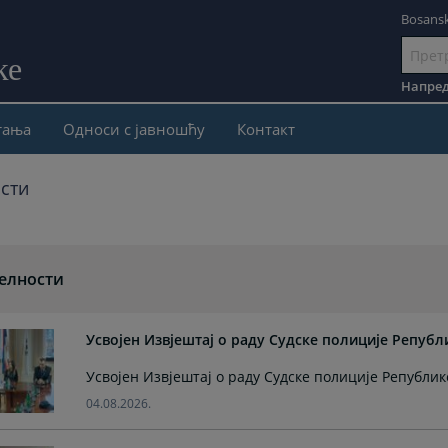
Bosansk
ке
Иди
на
Напред
садржај
тања
Односи с јавношћу
Контакт
сти
елности
Усвојен Извјештај о раду Судске полиције Републ
Усвојен Извјештај о раду Судске полиције Републик
04.08.2026.