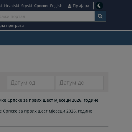
i
Hrvatski
Srpski
Српски
English
Пријава
на претрага
Navigate
Navigate
forward
forward
ике Српске за првих шест мјесеци 2026. године
to
to
е Српске за првих шест мјесеци 2026. године
interact
interact
with
with
the
the
calendar
calendar