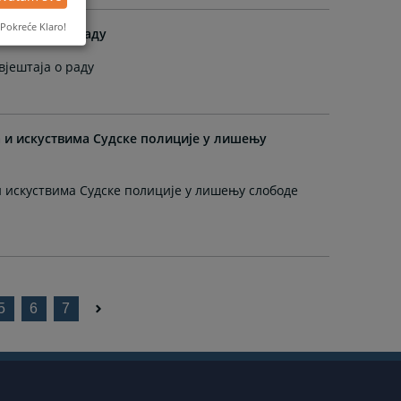
Pokreće Klaro!
звјештаја о раду
јештаја о раду
 и искуствима Судске полиције у лишењу
 искуствима Судске полиције у лишењу слободе
5
6
7