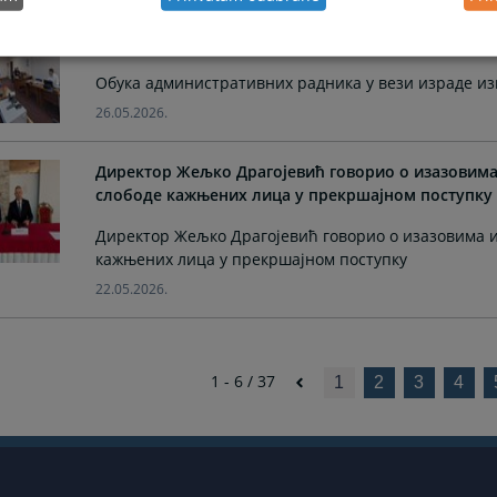
Обука административних радника у вези израде и
Обука административних радника у вези израде изв
26.05.2026.
Директор Жељко Драгојевић говорио о изазовима
слободе кажњених лица у прекршајном поступку
Директор Жељко Драгојевић говорио о изазовима и
кажњених лица у прекршајном поступку
22.05.2026.
1 - 6 / 37
1
2
3
4