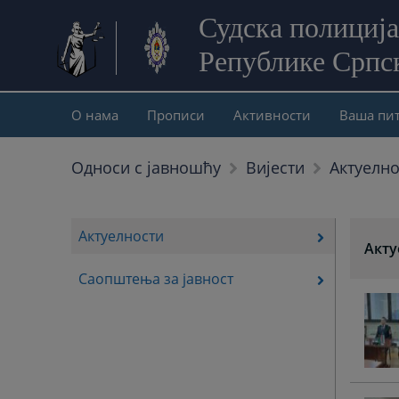
Судска полиција
Републике Српс
О нама
Прописи
Активности
Ваша пи
Актуелно
Односи с јавношћу
Вијести
Актуелности
Акту
Саопштења за јавност