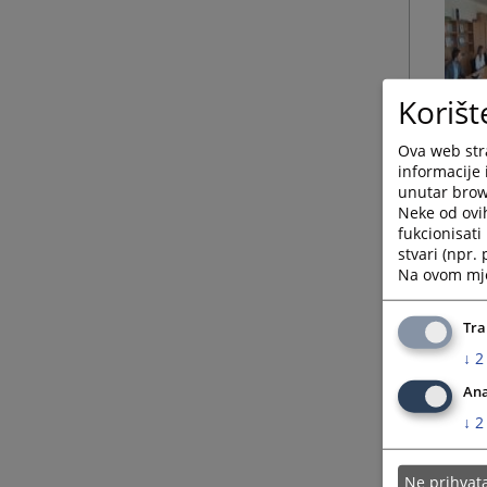
Korišt
Ova web stra
informacije 
unutar brows
Neke od ovi
fukcionisat
stvari (npr.
Na ovom mjes
Tra
↓
2
Ana
↓
2
Ne prihva