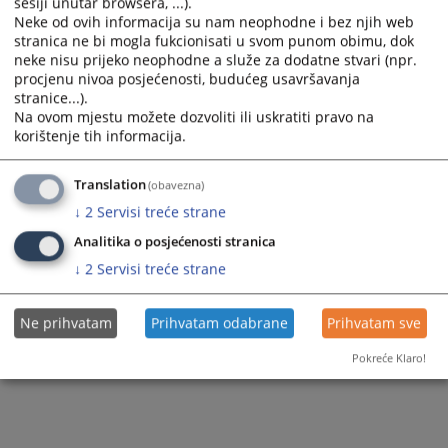
sesiji unutar browsera, ...).
Neke od ovih informacija su nam neophodne i bez njih web
stranica ne bi mogla fukcionisati u svom punom obimu, dok
neke nisu prijeko neophodne a služe za dodatne stvari (npr.
procjenu nivoa posjećenosti, budućeg usavršavanja
stranice...).
Na ovom mjestu možete dozvoliti ili uskratiti pravo na
korištenje tih informacija.
Translation
(obavezna)
↓
2
Servisi treće strane
Analitika o posjećenosti stranica
↓
2
Servisi treće strane
Ne prihvatam
Prihvatam odabrane
Prihvatam sve
Pokreće Klaro!