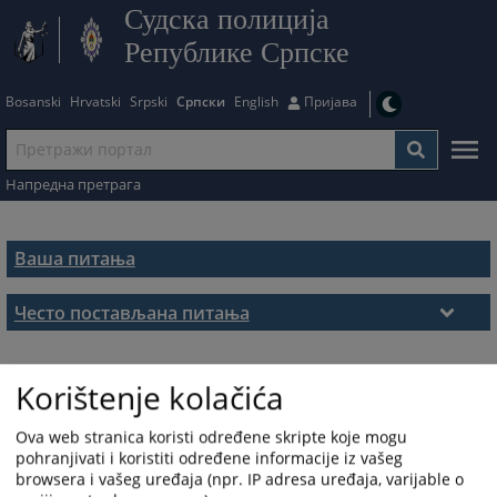
Судска полиција
Републике Српске
Bosanski
Hrvatski
Srpski
Српски
English
Пријава
Напредна претрага
Ваша питања
Често постављана питања
Често постављана питања
Korištenje kolačića
Ova web stranica koristi određene skripte koje mogu
pohranjivati i koristiti određene informacije iz vašeg
browsera i vašeg uređaja (npr. IP adresa uređaja, varijable o