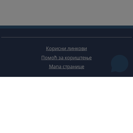
Корисни линкови
Помоћ за кориштење
Мапа странице
Редизајн веб странице финансирала је Европска унија. Искључиво је одговоран за његов садржај
Високи судски и тужилачки савијет БиХ такођер не одражава нужно ставове Европске уније.