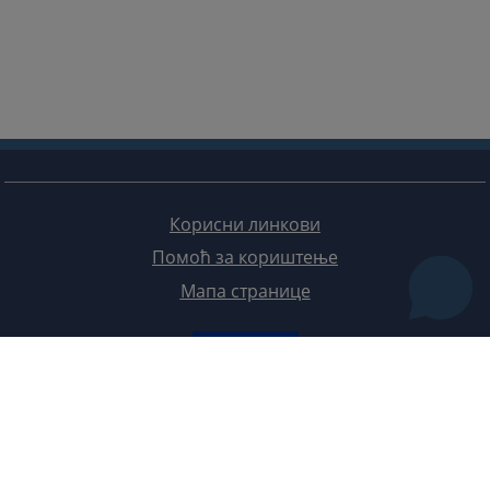
Корисни линкови
Помоћ за кориштење
Мапа странице
Редизајн веб странице финансирала је Европска унија. Искључиво је одговоран за његов садржај
Високи судски и тужилачки савијет БиХ такођер не одражава нужно ставове Европске уније.