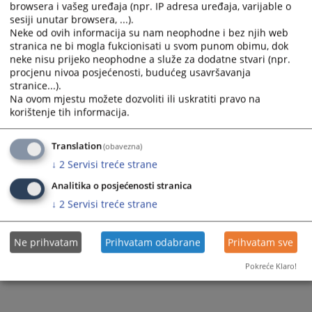
browsera i vašeg uređaja (npr. IP adresa uređaja, varijable o
sesiji unutar browsera, ...).
Правилник о унутрашњој организацији и
Neke od ovih informacija su nam neophodne i bez njih web
систематизацији радних мјеста у Судској полицији
stranica ne bi mogla fukcionisati u svom punom obimu, dok
Републике Српске
neke nisu prijeko neophodne a služe za dodatne stvari (npr.
procjenu nivoa posjećenosti, budućeg usavršavanja
stranice...).
Na ovom mjestu možete dozvoliti ili uskratiti pravo na
5891
ПРЕГЛЕДА
korištenje tih informacija.
Translation
(obavezna)
↓
2
Servisi treće strane
Analitika o posjećenosti stranica
↓
2
Servisi treće strane
Ne prihvatam
Prihvatam odabrane
Prihvatam sve
Pokreće Klaro!