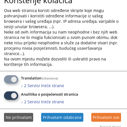
Korištenje kolačića
Ova web stranica koristi određene skripte koje mogu
pohranjivati i koristiti određene informacije iz vašeg
browsera i vašeg uređaja (npr. IP adresa uređaja, varijable o
sesiji unutar browsera, ...).
Приказана вијест је на
:
Српски језик
Neke od ovih informacija su nam neophodne i bez njih web
stranica ne bi mogla fukcionisati u svom punom obimu, dok
Пратећи документи
neke nisu prijeko neophodne a služe za dodatne stvari (npr.
procjenu nivoa posjećenosti, budućeg usavršavanja
Правилник о изгледу униформе Судске полиције
stranice...).
Републике Српске
Na ovom mjestu možete dozvoliti ili uskratiti pravo na
korištenje tih informacija.
Translation
(obavezna)
5020
ПРЕГЛЕДА
↓
2
Servisi treće strane
Analitika o posjećenosti stranica
↓
2
Servisi treće strane
Ne prihvatam
Prihvatam odabrane
Prihvatam sve