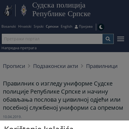
Судска полиција
Републике Српске
Bosanski
Hrvatski
Srpski
Српски
English
Пријава
Напредна претрага
Прописи
Подзаконски акти
Правилници
Правилник о изгледу униформе Судске
полиције Републике Српске и начину
обављања послова у цивилној одјећи или
посебној службеној униформи са опремом
10.04.2019.