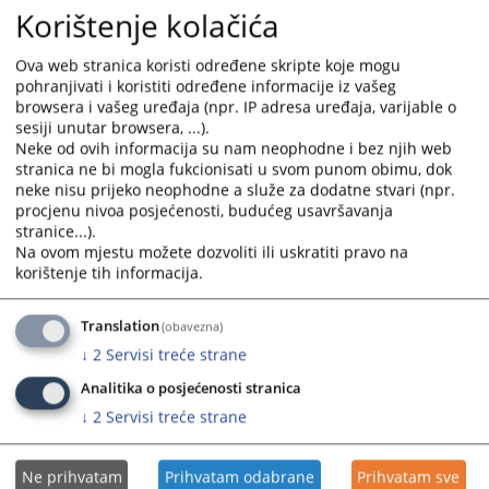
Судска полиција Републике Српске покренула је поступак
Korištenje kolačića
јавне набавке робе,
„
дијелова полицијске униформе
“
за
потребе Судске полиције Републике Српске, број СУ-
Ova web stranica koristi određene skripte koje mogu
СП-
434
/2
6
од
25
.0
5
.202
6
. године, за које је објављено
pohranjivati i koristiti određene informacije iz vašeg
обавјештење о набавци на порталу Агенције за јавне
browsera i vašeg uređaja (npr. IP adresa uređaja, varijable o
набавке БиХ, број 1362-1-1-
19
-3-
7
/2
6
од
25
.
05
.202
6
.године.
sesiji unutar browsera, ...).
Који можете овдје преузети.
Neke od ovih informacija su nam neophodne i bez njih web
stranica ne bi mogla fukcionisati u svom punom obimu, dok
Приказана вијест је на
:
Српски језик
neke nisu prijeko neophodne a služe za dodatne stvari (npr.
procjenu nivoa posjećenosti, budućeg usavršavanja
stranice...).
Пратећи документи
Na ovom mjestu možete dozvoliti ili uskratiti pravo na
korištenje tih informacija.
Обавјештење о набавци дијелова униформе
Translation
(obavezna)
↓
2
Servisi treće strane
43
ПРЕГЛЕДА
Analitika o posjećenosti stranica
↓
2
Servisi treće strane
Ne prihvatam
Prihvatam odabrane
Prihvatam sve