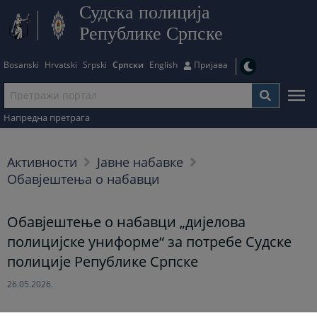
Судска полиција
Републике Српске
Bosanski
Hrvatski
Srpski
Српски
English
Пријава
Напредна претрага
Активности
Јавне набавке
Обавјештења о набавци
Обавјештење о набавци „дијелова
полицијске униформе“ за потребе Судске
полиције Републике Српске
26.05.2026.