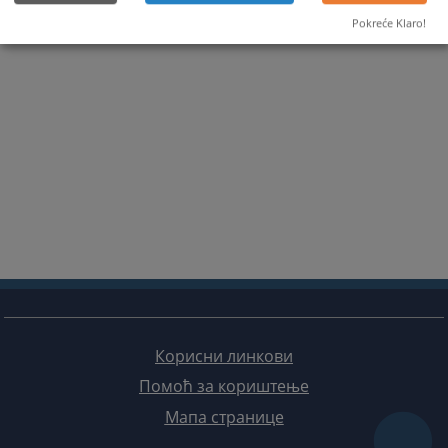
Pokreće Klaro!
Корисни линкови
Помоћ за кориштење
Мапа странице