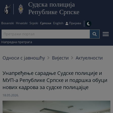
Судска полиција
Републике Српске
Bosanski
Hrvatski
Srpski
Српски
English
Пријава
Напредна претрага
Односи с јавношћу
Вијести
Актуелности
Унапређење сарадње Судске полиције и
МУП-а Републике Српске и подршка обуци
нових кадрова за судске полицајце
18.05.2026.