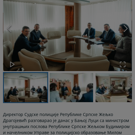
Директор Судске полиције Републике Српске Жељко
Драгојевић разговарао је данас у Бањој Луци са министром
унутрашњих послова Републике Српске Жељком Будимиром
и начелником Управе за полицијско образовање Милом