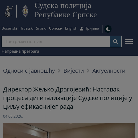
Судска полиција
Републике Српске
Bosanski
Hrvatski
Srpski
Српски
English
Пријава
Напредна претрага
Односи с јавношћу
Вијести
Актуелности
Директор Жељко Драгојевић: Наставак
процеса дигитализације Судске полиције у
циљу ефикаснијег рада
04.05.2026.