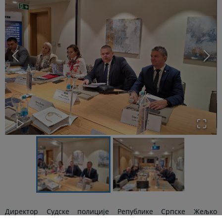
Директор Судске полиције Републике Српске Жељко
Драгојевић присуствовао је 30. априла 2026. године
у Бањој