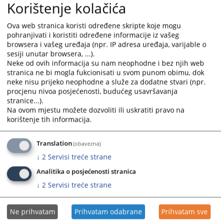
Korištenje kolačića
Луци седмом састанку Управног одбора Пројекта „Даље
унапређење поступања са особама лишеним слободе и
Ova web stranica koristi određene skripte koje mogu
особама којима је изречена казна или санкција у складу са
pohranjivati i koristiti određene informacije iz vašeg
европским стандардима у БиХ“.
browsera i vašeg uređaja (npr. IP adresa uređaja, varijable o
Пројекат суфинансира и имплементира Савјет Европе.
sesiji unutar browsera, ...).
Neke od ovih informacija su nam neophodne i bez njih web
Директор Драгојевић се захвалио представницима Савјета Европе на
stranica ne bi mogla fukcionisati u svom punom obimu, dok
досадашњој сарадњи.
neke nisu prijeko neophodne a služe za dodatne stvari (npr.
procjenu nivoa posjećenosti, budućeg usavršavanja
Посебну пажњу је посветио неопходности процеса
stranice...).
дигитализације у Судској полицији Републике Српске, а што
Na ovom mjestu možete dozvoliti ili uskratiti pravo na
би допринијело како ефикаснијем и бољем раду, тако и
korištenje tih informacija.
заштити лица која су у казненој евиденцији или на
издржавању казне затвора, односно притвора.
Translation
(obavezna)
„Жеља и настојање, како Судске полиције Републике Српске,
↓
2
Servisi treće strane
тако и Судске полиције у Федерацији БиХ, с обзиром да сам у
свакодневној комуникацији са директором Џенадом Грошом,
Analitika o posjećenosti stranica
је да се настави пројекат дигиталицације и у нашој служби.
↓
2
Servisi treće strane
Идејни пројекат је завршен, али се стало код оперативног
дијела, односно трошкова одржавања система“, изјавио је
директор Драгојевић.
Ne prihvatam
Prihvatam odabrane
Prihvatam sve