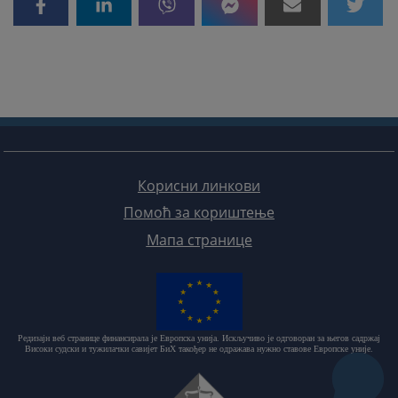
Корисни линкови
Помоћ за кориштење
Мапа странице
Редизајн веб странице финансирала је Европска унија. Искључиво је одговоран за његов садржај
Високи судски и тужилачки савијет БиХ такођер не одражава нужно ставове Европске уније.