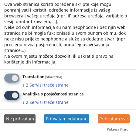
Ova web stranica koristi određene skripte koje mogu
pohranjivati i koristiti određene informacije iz vašeg
browsera i vašeg uređaja (npr. IP adresa uređaja, varijable o
Приказана вијест је на
:
Српски језик
sesiji unutar browsera, ...).
Neke od ovih informacija su nam neophodne i bez njih web
Пратећи документи
stranica ne bi mogla fukcionisati u svom punom obimu, dok
neke nisu prijeko neophodne a služe za dodatne stvari (npr.
Мјесечни извјештај о раду окружних центара Судске
procjenu nivoa posjećenosti, budućeg usavršavanja
полиције за март 2026. године
stranice...).
Na ovom mjestu možete dozvoliti ili uskratiti pravo na
korištenje tih informacija.
60
ПРЕГЛЕДА
Translation
(obavezna)
↓
2
Servisi treće strane
Analitika o posjećenosti stranica
↓
2
Servisi treće strane
Ne prihvatam
Prihvatam odabrane
Prihvatam sve
Pokreće Klaro!