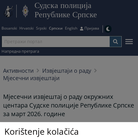
Судска полиција
Републике Српске
Bosanski
Hrvatski
Srpski
Српски
English
Пријава
Напредна претрага
Активности
Извјештаји о раду
Мјесечни извјештаји
Мјесечни извјештај о раду окружних
центара Судске полиције Републике Српске
за март 2026. године
20.04.2026.
Korištenje kolačića