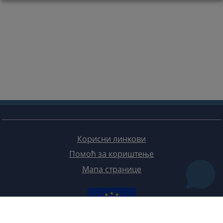
Корисни линкови
Помоћ за кориштење
Мапа странице