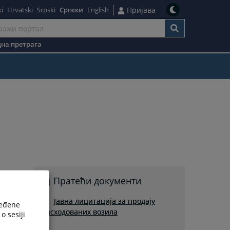
i
Hrvatski
Srpski
Српски
English
Пријава
на претрага
Пратећи документи
Јавна лицитација за продају
ređene
расходованих возила
o sesiji