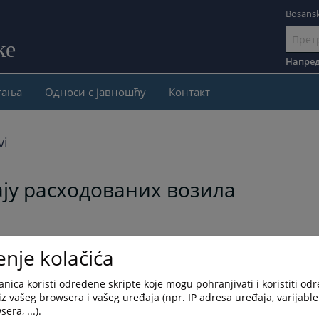
Bosansk
ке
Иди
на
Напред
садржај
тања
Односи с јавношћу
Контакт
vi
ају расходованих возила
enje kolačića
nica koristi određene skripte koje mogu pohranjivati i koristiti od
iz vašeg browsera i vašeg uređaja (npr. IP adresa uređaja, varijable 
era, ...).