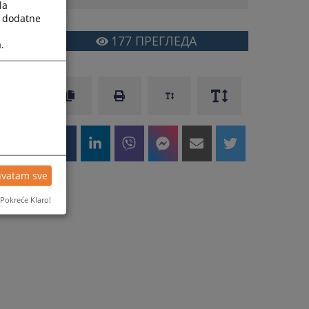
la
a dodatne
177
ПРЕГЛЕДА
.
hvatam sve
Pokreće Klaro!