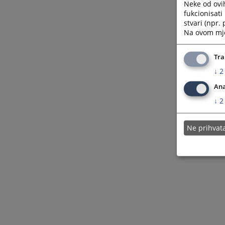
Neke od ovi
fukcionisat
stvari (npr.
Na ovom mjes
Tra
↓
2
Ana
↓
2
Ne prihva