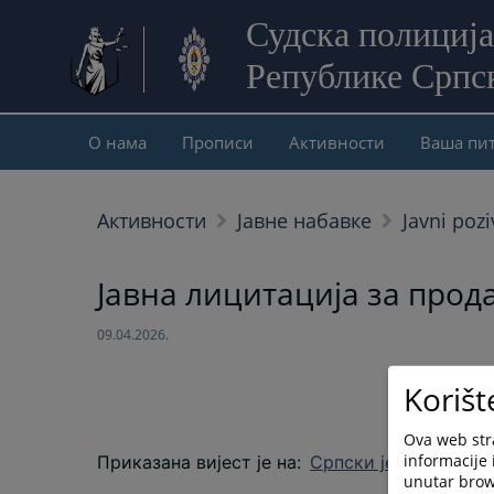
Судска полиција
Републике Српс
О нама
Прописи
Активности
Ваша пи
Активности
Јавне набавке
Javni pozi
Јавна лицитација за прод
09.04.2026.
Korišt
Ova web stra
informacije 
Приказана вијест је на
:
Српски језик
unutar brows