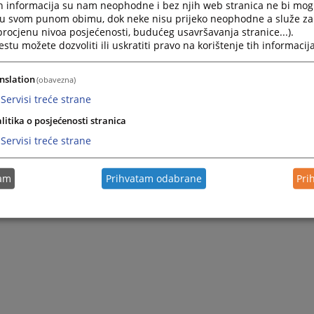
h informacija su nam neophodne i bez njih web stranica ne bi mog
i u svom punom obimu, dok neke nisu prijeko neophodne a služe z
 procjenu nivoa posjećenosti, budućeg usavršavanja stranice...).
tu možete dozvoliti ili uskratiti pravo na korištenje tih informacija
nslation
(obavezna)
Servisi treće strane
litika o posjećenosti stranica
Servisi treće strane
tam
Prihvatam odabrane
Pri