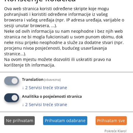
Ova web stranica koristi određene skripte koje mogu
pohranjivati i koristiti određene informacije iz vašeg
browsera i vašeg uređaja (npr. IP adresa uređaja, varijable o
sesiji unutar browsera, ...).
Приказана вијест је на
:
Српски језик
Neke od ovih informacija su nam neophodne i bez njih web
stranica ne bi mogla fukcionisati u svom punom obimu, dok
Пратећи документи
neke nisu prijeko neophodne a služe za dodatne stvari (npr.
procjenu nivoa posjećenosti, budućeg usavršavanja
Мјесечни извјештај о раду окружних центара Судске
stranice...).
полиције за фебруар 2026.
Na ovom mjestu možete dozvoliti ili uskratiti pravo na
korištenje tih informacija.
75
ПРЕГЛЕДА
Translation
(obavezna)
↓
2
Servisi treće strane
Analitika o posjećenosti stranica
↓
2
Servisi treće strane
Ne prihvatam
Prihvatam odabrane
Prihvatam sve
Pokreće Klaro!