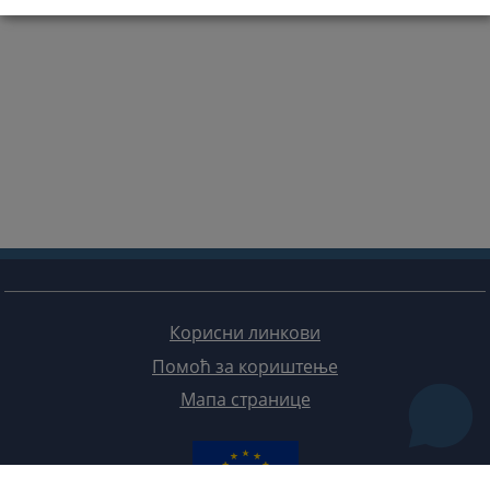
Корисни линкови
Помоћ за кориштење
Мапа странице