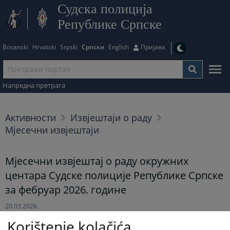
Судска полиција
Републике Српске
Bosanski
Hrvatski
Srpski
Српски
English
Пријава
Напредна претрага
Активности
Извјештаји о раду
Мјесечни извјештаји
Мјесечни извјештај о раду окружних
центара Судске полиције Републике Српске
за фебруар 2026. године
20.03.2026.
Korištenje kolačića