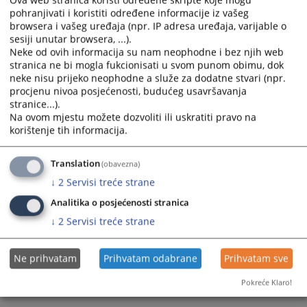
Ova web stranica koristi određene skripte koje mogu
pohranjivati i koristiti određene informacije iz vašeg
Приказана вијест је на
:
Српски језик
browsera i vašeg uređaja (npr. IP adresa uređaja, varijable o
sesiji unutar browsera, ...).
Пратећи документи
Neke od ovih informacija su nam neophodne i bez njih web
stranica ne bi mogla fukcionisati u svom punom obimu, dok
Извјештај о раду Судске полиције Републике Српске
neke nisu prijeko neophodne a služe za dodatne stvari (npr.
за 2025. годину
procjenu nivoa posjećenosti, budućeg usavršavanja
stranice...).
Na ovom mjestu možete dozvoliti ili uskratiti pravo na
korištenje tih informacija.
53
ПРЕГЛЕДА
Translation
(obavezna)
↓
2
Servisi treće strane
Analitika o posjećenosti stranica
↓
2
Servisi treće strane
Ne prihvatam
Prihvatam odabrane
Prihvatam sve
Pokreće Klaro!