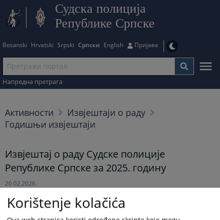
Судска полиција
Републике Српске
Bosanski
Hrvatski
Srpski
Српски
English
Пријава
Напредна претрага
Активности
Извјештаји о раду
Годишњи извјештаји
Извјештај о раду Судске полиције
Републике Српске за 2025. годину
20.02.2026.
Korištenje kolačića