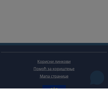
Корисни линкови
Помоћ за кориштење
Мапа странице
Редизајн веб странице финансирала је Европска унија. Искључиво је одговоран за његов садржај
Високи судски и тужилачки савијет БиХ такођер не одражава нужно ставове Европске уније.