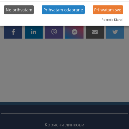
Ne prihvatam
Prihvatam odabrane
Prihvatam sve
Pokreće Klaro!
Корисни линкови