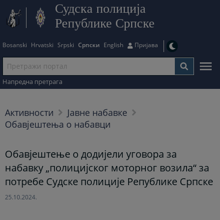
Судска полиција
Републике Српске
Bosanski
Hrvatski
Srpski
Српски
English
Пријава
Напредна претрага
Активности
Јавне набавке
Обавјештења о набавци
Обавјештење о додијели уговора за
набавку „полицијског моторног возила“ за
потребе Судске полиције Републике Српске
25.10.2024.