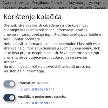
Судска полиција Републике Српске закључила је уговор за
набавку
„
полицијског моторног возила
“
за потребе Судске
полиције Републике Српске, за који је објављено
Korištenje kolačića
обавјештење о додијели уговора на порталу Агенције за
јавне набавке БиХ, број 1362-1-1-
39
-5-
26
/2
4
од
Ova web stranica koristi određene skripte koje mogu
24.
10
.202
4
.године. Које можете овдје преузети.
pohranjivati i koristiti određene informacije iz vašeg
browsera i vašeg uređaja (npr. IP adresa uređaja, varijable o
sesiji unutar browsera, ...).
Neke od ovih informacija su nam neophodne i bez njih web
stranica ne bi mogla fukcionisati u svom punom obimu, dok
neke nisu prijeko neophodne a služe za dodatne stvari (npr.
procjenu nivoa posjećenosti, budućeg usavršavanja
Приказана вијест је на
:
Српски језик
stranice...).
Na ovom mjestu možete dozvoliti ili uskratiti pravo na
Пратећи документи
korištenje tih informacija.
Обавјештење о додијели уговора за набавку
„полицијског моторног возила“
Translation
(obavezna)
↓
2
Servisi treće strane
Analitika o posjećenosti stranica
215
ПРЕГЛЕДА
↓
2
Servisi treće strane