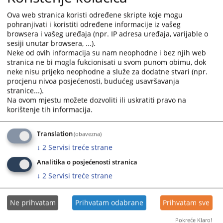
Ova web stranica koristi određene skripte koje mogu
pohranjivati i koristiti određene informacije iz vašeg
browsera i vašeg uređaja (npr. IP adresa uređaja, varijable o
sesiji unutar browsera, ...).
Приказана вијест је на
:
Српски језик
Neke od ovih informacija su nam neophodne i bez njih web
stranica ne bi mogla fukcionisati u svom punom obimu, dok
Пратећи документи
neke nisu prijeko neophodne a služe za dodatne stvari (npr.
procjenu nivoa posjećenosti, budućeg usavršavanja
Извјештај о раду Судске полиције Републике Српске
stranice...).
за 2023. год.
Na ovom mjestu možete dozvoliti ili uskratiti pravo na
korištenje tih informacija.
162
ПРЕГЛЕДА
Translation
(obavezna)
↓
2
Servisi treće strane
Analitika o posjećenosti stranica
↓
2
Servisi treće strane
Ne prihvatam
Prihvatam odabrane
Prihvatam sve
Pokreće Klaro!