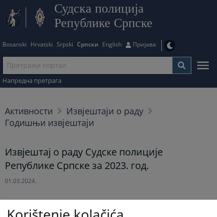
Судска полиција
Републике Српске
Bosanski
Hrvatski
Srpski
Српски
English
Пријава
Напредна претрага
Активности
Извјештаји о раду
Годишњи извјештаји
Извјештај о раду Судске полиције
Републике Српске за 2023. год.
01.03.2024.
Korištenje kolačića