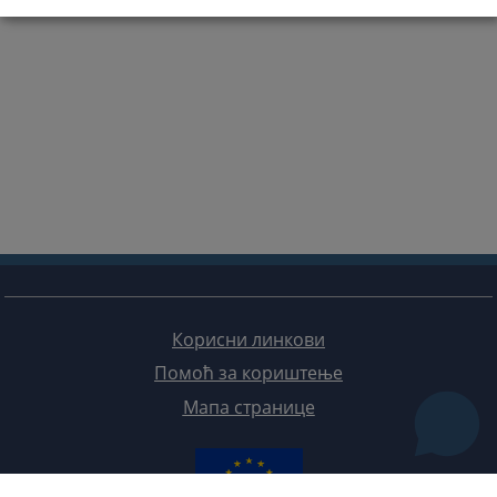
Корисни линкови
Помоћ за кориштење
Мапа странице