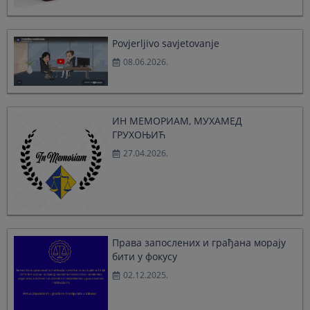
select
select
a
a
date.
date.
Povjerljivo savjetovanje
Press
Press
08.06.2026.
the
the
question
question
mark
mark
key
key
to
to
ИН МЕМОРИАМ, МУХАМЕД
get
get
ГРУХОЊИЋ
the
the
27.04.2026.
keyboard
keyboard
shortcuts
shortcuts
for
for
changing
changing
dates.
dates.
Права запослених и грађана морају
бити у фокусу
02.12.2025.