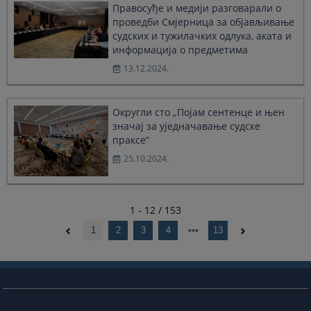
Правосуђе и медији разговарали о
проведби Смјерница за објављивање
судских и тужилачких одлука, аката и
информација о предметима
13.12.2024.
Округли сто „Појам сентенце и њен
значај за уједначавање судске
праксе“
25.10.2024.
1 - 12 / 153
1
2
3
4
13