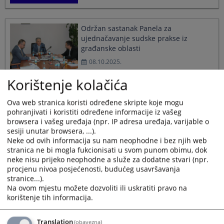
Održan sastanak Panela za
ujednačavanje sudske prakse iz
građanske oblasti
08.10.2025.
Korištenje kolačića
Кориштење вјештачке интелигенције
Ova web stranica koristi određene skripte koje mogu
у хармонизацији судске праксе
pohranjivati i koristiti određene informacije iz vašeg
02.09.2025.
browsera i vašeg uređaja (npr. IP adresa uređaja, varijable o
sesiji unutar browsera, ...).
Neke od ovih informacija su nam neophodne i bez njih web
stranica ne bi mogla fukcionisati u svom punom obimu, dok
Нова Правила о раду Панела за
neke nisu prijeko neophodne a služe za dodatne stvari (npr.
уједначавање судске праксе у БиХ
procjenu nivoa posjećenosti, budućeg usavršavanja
15.07.2025.
stranice...).
Na ovom mjestu možete dozvoliti ili uskratiti pravo na
korištenje tih informacija.
Translation
(obavezna)