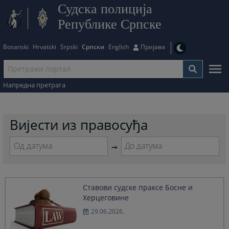
Судска полиција
Републике Српске
Bosanski
Hrvatski
Srpski
Српски
English
Пријава
Напредна претрага
Вијести из правосуђа
Navigate
Navigate
forward
forward
to
to
Ставови судске праксе Босне и
interact
interact
Херцеговине
with
with
the
the
29.06.2026.
calendar
calendar
and
and