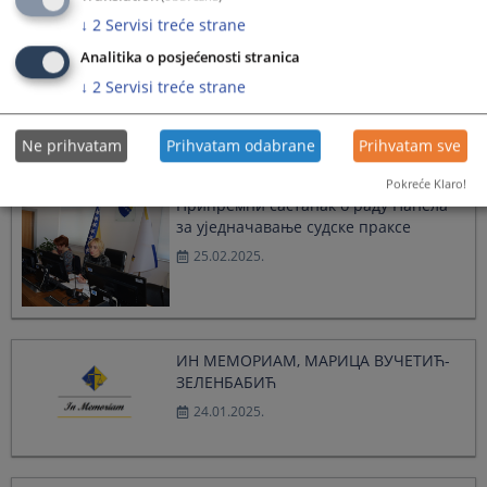
↓
2
Servisi treće strane
Analitika o posjećenosti stranica
Партнерска сарадња ВСТВ-а БиХ и
↓
2
Servisi treće strane
струковних удружења
28.04.2025.
Ne prihvatam
Prihvatam odabrane
Prihvatam sve
Pokreće Klaro!
Припремни састанак о раду Панела
за уједначавање судске праксе
25.02.2025.
ИН МЕМОРИАМ, МАРИЦА ВУЧЕТИЋ-
ЗЕЛЕНБАБИЋ
24.01.2025.