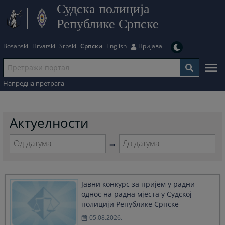
Судска полиција
Републике Српске
Bosanski
Hrvatski
Srpski
Српски
English
Пријава
Напредна претрага
Актуелности
Navigate
Navigate
forward
forward
to
to
Јавни конкурс за пријем у радни
interact
interact
однос на радна мјеста у Судској
with
with
полицији Републике Српске
the
the
calendar
calendar
05.08.2026.
and
and