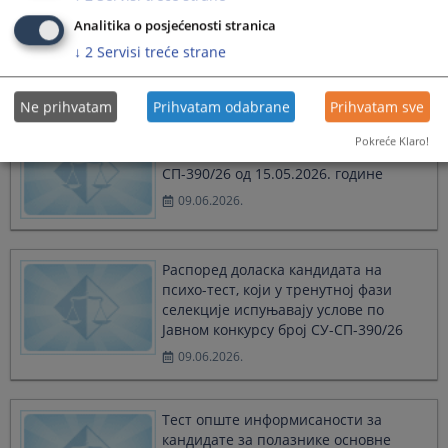
посједују важеће љекарско увјерење
Analitika o posjećenosti stranica
за полицијске службенике МУП-а
↓
2
Servisi treće strane
10.06.2026.
Ne prihvatam
Prihvatam odabrane
Prihvatam sve
Листа кандидата који не испуњавају
Pokreće Klaro!
услове по Јавном конкурсу број СУ-
СП-390/26 од 15.05.2026. године
09.06.2026.
Распоред доласка кандидата на
психо-тест, који у тренутној фази
селекције испуњавају услове по
Јавном конкурсу број СУ-СП-390/26
09.06.2026.
Тест опште информисаности за
кандидате за полазнике основне