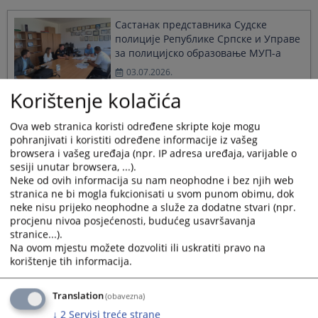
Састанак представника Судске
полиције Републике Српске и Управе
за полицијско образовање МУП-а
03.07.2026.
Korištenje kolačića
Коначна листа успјешности
Ova web stranica koristi određene skripte koje mogu
кандидата на основу Јавног конкурса
pohranjivati i koristiti određene informacije iz vašeg
број СУ-СП-390/26 од 15.05.2026.
browsera i vašeg uređaja (npr. IP adresa uređaja, varijable o
године
sesiji unutar browsera, ...).
23.06.2026.
Neke od ovih informacija su nam neophodne i bez njih web
stranica ne bi mogla fukcionisati u svom punom obimu, dok
neke nisu prijeko neophodne a služe za dodatne stvari (npr.
procjenu nivoa posjećenosti, budućeg usavršavanja
Спортске игре Судске полиције
stranice...).
Републике Српске 2026 одржане у
Na ovom mjestu možete dozvoliti ili uskratiti pravo na
Требињу
korištenje tih informacija.
15.06.2026.
Translation
(obavezna)
↓
2
Servisi treće strane
Обавјештење за кандидате који