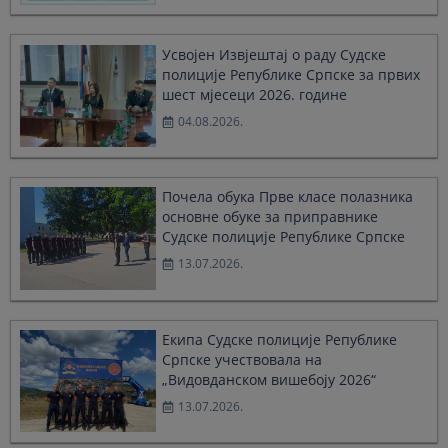
select
select
a
a
date.
date.
Усвојен Извјештај о раду Судске
Press
Press
полиције Републике Српске за првих
the
the
шест мјесеци 2026. године
question
question
04.08.2026.
mark
mark
key
key
to
to
get
get
Почела обука Прве класе полазника
the
the
основне обуке за приправнике
keyboard
keyboard
Судске полиције Републике Српске
shortcuts
shortcuts
for
for
13.07.2026.
changing
changing
dates.
dates.
Екипа Судске полиције Републике
Српске учествовала на
„Видовданском вишебоју 2026“
13.07.2026.