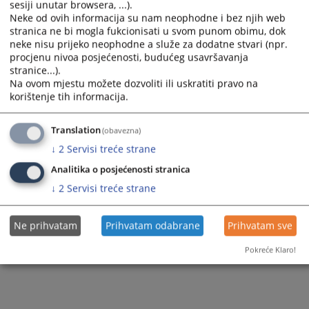
sesiji unutar browsera, ...).
select
select
Neke od ovih informacija su nam neophodne i bez njih web
a
a
stranica ne bi mogla fukcionisati u svom punom obimu, dok
1 - 1 / 1
date.
date.
neke nisu prijeko neophodne a služe za dodatne stvari (npr.
Press
Press
procjenu nivoa posjećenosti, budućeg usavršavanja
1
the
the
stranice...).
question
question
Na ovom mjestu možete dozvoliti ili uskratiti pravo na
mark
mark
korištenje tih informacija.
key
key
to
to
get
get
Translation
(obavezna)
the
the
↓
2
Servisi treće strane
keyboard
keyboard
shortcuts
shortcuts
Analitika o posjećenosti stranica
for
for
↓
2
Servisi treće strane
changing
changing
dates.
dates.
Ne prihvatam
Prihvatam odabrane
Prihvatam sve
Pokreće Klaro!