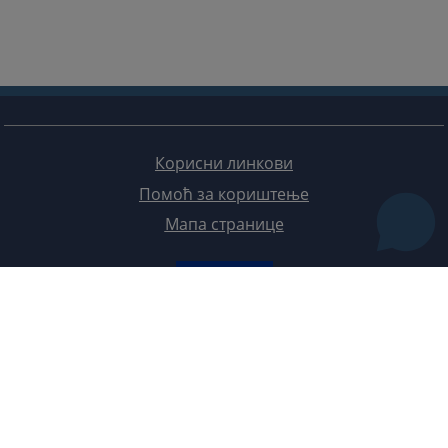
Корисни линкови
Помоћ за кориштење
Мапа странице
Редизајн веб странице финансирала је Европска унија. Искључиво је одговоран за његов садржај
Високи судски и тужилачки савијет БиХ такођер не одражава нужно ставове Европске уније.